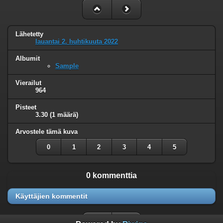
Lähetetty
lauantai 2. huhtikuuta 2022
Albumit
Sample
Vierailut
964
Pisteet
3.30
(1 määrä)
Arvostele tämä kuva
0
1
2
3
4
5
0 kommenttia
Käyttäjien kommentit