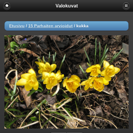
Valokuvat
Etusivu
/
15 Parhaiten arvioidut
/
kukka